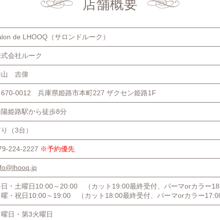
店舗概要
alon de LHOOQ（サロンドルーク）
株式会社ルーク
勝山 吉偉
670-0012
兵庫県姫路市本町227 ザクセン姫路1F
山陽姫路駅から徒歩8分
有り（3台）
79-224-2227
※予約優先
nfo@lhooq.jp
平日・土曜日
10:00～20:00
（カット19:00最終受付、
パーマorカラー18
日曜・祝日
10:00～19:00
（カット18:00最終受付、
パーマorカラー17:
月曜日・第3火曜日