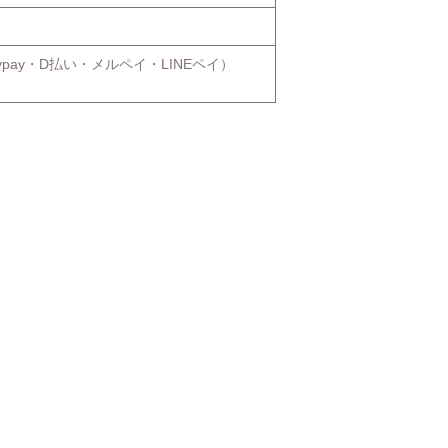
（paypay・D払い・メルペイ・LINEペイ）