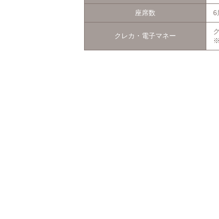
座席数
6
ク
クレカ・電子マネー