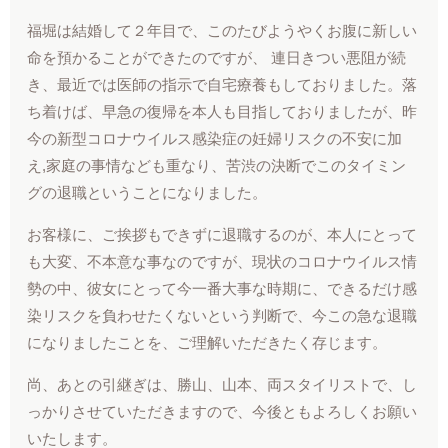
福堀は結婚して２年目で、このたびようやくお腹に新しい
命を預かることができたのですが、 連日きつい悪阻が続
き、最近では医師の指示で自宅療養もしておりました。落
ち着けば、早急の復帰を本人も目指しておりましたが、昨
今の新型コロナウイルス感染症の妊婦リスクの不安に加
え,家庭の事情なども重なり、苦渋の決断でこのタイミン
グの退職ということになりました。
お客様に、ご挨拶もできずに退職するのが、本人にとって
も大変、不本意な事なのですが、現状のコロナウイルス情
勢の中、彼女にとって今一番大事な時期に、できるだけ感
染リスクを負わせたくないという判断で、今この急な退職
になりましたことを、ご理解いただきたく存じます。
尚、あとの引継ぎは、勝山、山本、両スタイリストで、し
っかりさせていただきますので、今後ともよろしくお願い
いたします。